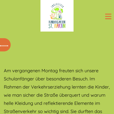
Skip
to
content
ntermenü
nzeigen
ntermenü
nzeigen
ntermenü
nzeigen
ntermenü
nzeigen
Am vergangenen Montag freuten sich unsere
Schulanfänger über besonderen Besuch. Im
Rahmen der Verkehrserziehung lernten die Kinder,
wie man sicher die Straße überquert und warum
helle Kleidung und reflektierende Elemente im
Straßenverkehr so wichtig sind. Sie durften das